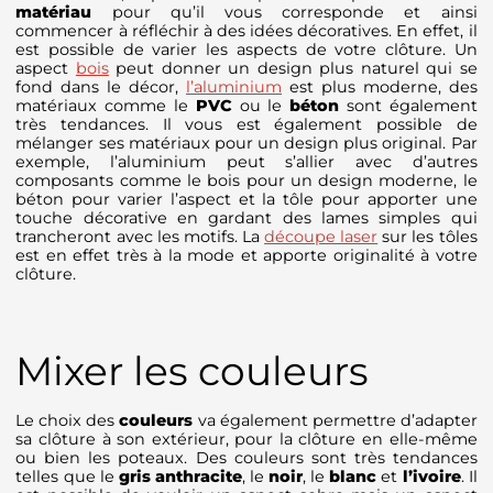
matériau
pour qu’il vous corresponde et ainsi
commencer à réfléchir à des idées décoratives. En effet, il
est possible de varier les aspects de votre clôture. Un
aspect
bois
peut donner un design plus naturel qui se
fond dans le décor,
l’aluminium
est plus moderne, des
matériaux comme le
PVC
ou le
béton
sont également
très tendances. Il vous est également possible de
mélanger ses matériaux pour un design plus original. Par
exemple, l’aluminium peut s’allier avec d’autres
composants comme le bois pour un design moderne, le
béton pour varier l’aspect et la tôle pour apporter une
touche décorative en gardant des lames simples qui
trancheront avec les motifs. La
découpe laser
sur les tôles
est en effet très à la mode et apporte originalité à votre
clôture.
Mixer les couleurs
Le choix des
couleurs
va également permettre d’adapter
sa clôture à son extérieur, pour la clôture en elle-même
ou bien les poteaux. Des couleurs sont très tendances
telles que le
gris anthracite
, le
noir
, le
blanc
et
l’ivoire
. Il