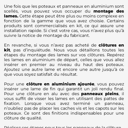
Une fois que les poteaux et panneaux en aluminium sont
scellés, vous pouvez vous occuper du
montage des
lames.
Cette étape peut être plus ou moins complexe en
fonction de la gamme que vous avez choisie. Certains
produits sont commercialisés en kit, ce qui assure une
installation rapide. Si c’est votre cas, vous n’avez plus qu’à
suivre la notice de montage du fabricant.
En revanche, si vous n’avez pas acheté de
clôtures en
kit
, pas d’inquiétude. Nous vous détaillons toutes les
étapes du montage des lames sur vos clôtures. Repérez
les lames en aluminium de départ, celles que vous allez
insérer en premier au niveau du haut des poteaux.
Ajoutez une autre lame et encore une autre jusqu’à ce
que vous soyez satisfait du résultat.
Pour une
clôture en aluminium ajourée
, vous pouvez
insérer une lame de fin qui garantit un joli rendu final.
Pour une clôture en alu avec des
panneaux pleins
, il
vous suffit de visser les lames en utilisant des pattes de
fixation. Lorsque vous avez terminé un panneau,
n’oubliez pas de placer les caches vis et les capots sur les
poteaux. Ce sont des finitions indispensables pour une
clôture de qualité.
Réalisez ces étapes pour tous les panneaux de la clôture.