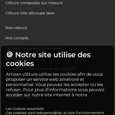
Clôture composite sur-mesure
Clôture tôle découpe laser
Nos valeurs
Nos conseils
Conditions générales de vente
🍪 Notre site utilise des
Mentions légales
cookies
Combien coûte une pose de clôture ?
Artisan clôture utilise les cookies afin de vous
Nos clôtures sur-mesure
proposer un service web amélioré et
personnalisé. Vous pouvez les accepter ou les
refuser. Pour plus d’informations vous pouvez
accéder sur notre site internet à notre
Conception web par
Les cookies essentiels
Ces cookies sont indispensables au bon fonctionnement
© Artisan clôture 2026