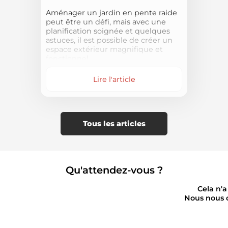
Aménager un jardin en pente raide
peut être un défi, mais avec une
planification soignée et quelques
astuces, il est possible de créer un
espace extérieur magnifique et
fonctionnel.
Lire l'article
Tous les articles
Qu'attendez-vous ?
Cela n'a
Nous nous o